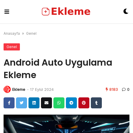
Skip
to
content
Anasayfa
»
Genel
Genel
Android Auto Uygulama
Ekleme
Ekleme
-
17 Eylül 2024
8183
0