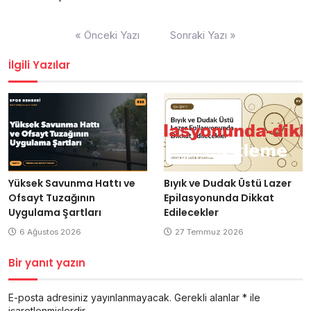
Yazı
« Önceki Yazı
Sonraki Yazı »
gezinmesi
İlgili Yazılar
Yüksek Savunma Hattı ve
Bıyık ve Dudak Üstü Lazer
Ofsayt Tuzağının
Epilasyonunda Dikkat
Uygulama Şartları
Edilecekler
6 Ağustos 2026
27 Temmuz 2026
Bir yanıt yazın
E-posta adresiniz yayınlanmayacak.
Gerekli alanlar
*
ile
işaretlenmişlerdir