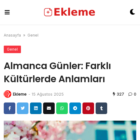
Skip
to
content
Anasayfa
»
Genel
Genel
Almanca Günler: Farklı
Kültürlerde Anlamları
Ekleme
-
15 Ağustos 2025
327
0