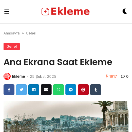
Skip
to
content
Anasayfa
»
Genel
Genel
Ana Ekrana Saat Ekleme
Ekleme
-
25 Şubat 2025
1917
0