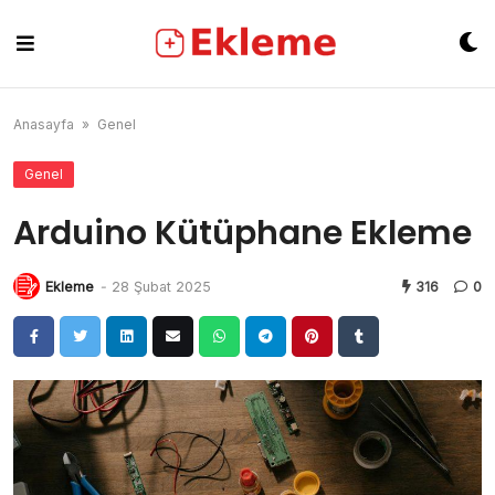
Skip
to
content
Anasayfa
»
Genel
Genel
Arduino Kütüphane Ekleme
Ekleme
-
28 Şubat 2025
316
0