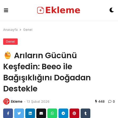
Skip
to
content
Anasayfa
»
Genel
Genel
Arıların Gücünü
Keşfedin: Beeo ile
Bağışıklığını Doğadan
Destekle
Ekleme
-
13 Şubat 2026
448
0