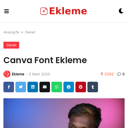
Skip
to
content
Anasayfa
»
Genel
Genel
Canva Font Ekleme
Ekleme
-
5 Mart 2025
2282
0