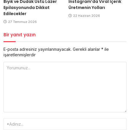
Bıyık ve Dudak Üstü Lazer
Instagram’da Viral İçerik
Epilasyonunda Dikkat
Üretmenin Yolları
Edilecekler
22 Haziran 2026
27 Temmuz 2026
Bir yanıt yazın
E-posta adresiniz yayınlanmayacak.
Gerekli alanlar
*
ile
işaretlenmişlerdir