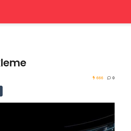
kleme
666
0