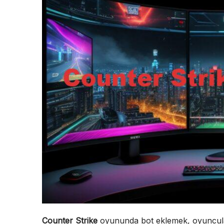
Counter Strike
oyununda bot eklemek, oyuncuların