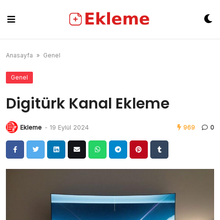
Skip
to
content
Anasayfa
»
Genel
Genel
Digitürk Kanal Ekleme
Ekleme
-
19 Eylül 2024
969
0