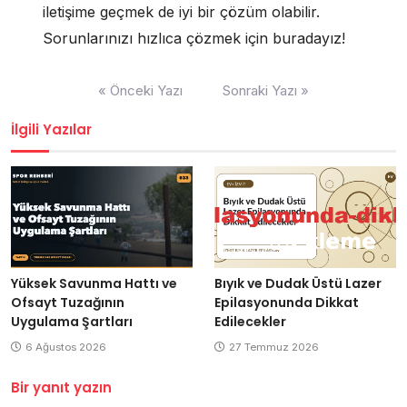
iletişime geçmek de iyi bir çözüm olabilir.
Sorunlarınızı hızlıca çözmek için buradayız!
Yazı
« Önceki Yazı
Sonraki Yazı »
gezinmesi
İlgili Yazılar
Yüksek Savunma Hattı ve
Bıyık ve Dudak Üstü Lazer
Ofsayt Tuzağının
Epilasyonunda Dikkat
Uygulama Şartları
Edilecekler
6 Ağustos 2026
27 Temmuz 2026
Bir yanıt yazın