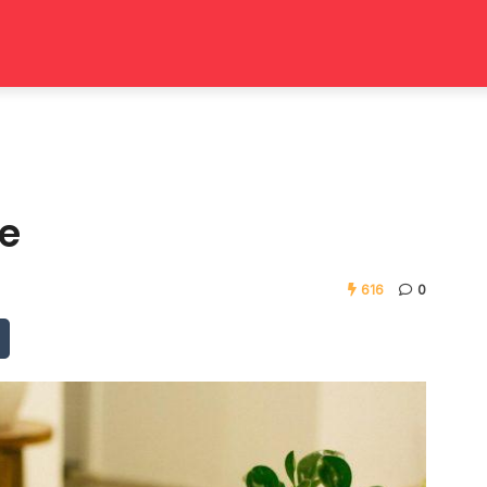
me
616
0