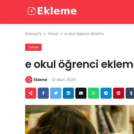
Skip
to
content
Anasayfa
»
Genel
»
e okul öğrenci ekleme
Genel
e okul öğrenci ekle
Ekleme
-
10 Mart 2025