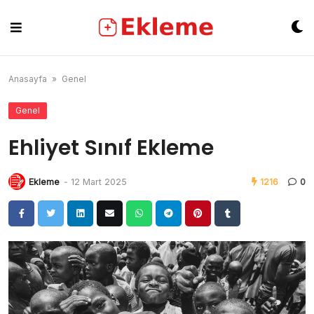
Skip
to
content
Anasayfa
»
Genel
Genel
Ehliyet Sınıf Ekleme
Ekleme
-
12 Mart 2025
1216
0