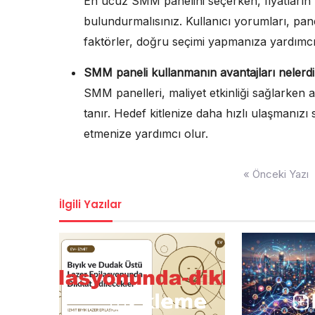
En ucuz SMM panelini seçerken, fiyatların y
bulundurmalısınız. Kullanıcı yorumları, pane
faktörler, doğru seçimi yapmanıza yardımcı 
SMM paneli kullanmanın avantajları nelerdi
SMM panelleri, maliyet etkinliği sağlarke
tanır. Hedef kitlenize daha hızlı ulaşmanızı 
etmenize yardımcı olur.
Yazı
« Önceki Yazı
gezinmesi
İlgili Yazılar