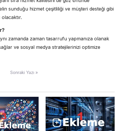
anı sıra hizmet kalitesini de göz önünde
lin sunduğu hizmet çeşitliliği ve müşteri desteği gibi
olacaktır.
r?
n aynı zamanda zaman tasarrufu yapmanıza olanak
sağlar ve sosyal medya stratejilerinizi optimize
Sonraki Yazı »