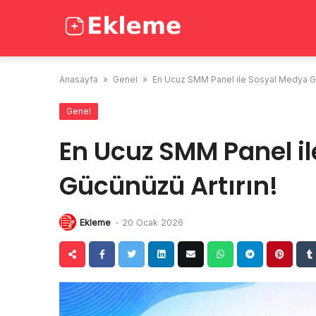
Skip
to
content
Anasayfa
»
Genel
»
En Ucuz SMM Panel ile Sosyal Medya Gü
Genel
En Ucuz SMM Panel i
Gücünüzü Artırın!
Ekleme
-
20 Ocak 2026