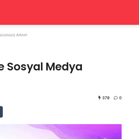
cünüzü Artırın!
le Sosyal Medya
378
0