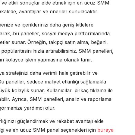
ve etkili sonuçlar elde etmek için en ucuz SMM
kalede, avantajlar ve öneriler sunulacaktır.
nize ve içeriklerinizi daha geniş kitlelere
larak, bu paneller, sosyal medya platformlarında
metler sunar. Örneğin, takipçi satın alma, beğeni,
opülaritesini hızla artırabilirsiniz. SMM panelleri,
arın kolayca işlem yapmasına olanak tanır.
stratejinizi daha verimli hale getirebilir ve
Bu paneller, sadece maliyet etkinliği sağlamakla
 kolaylık sunar. Kullanıcılar, birkaç tıklama ile
ebilir. Ayrıca, SMM panelleri, analiz ve raporlama
nı görmenize yardımcı olur.
ığınızı güçlendirmek ve rekabet avantajı elde
bilgi ve en ucuz SMM panel seçenekleri için
buraya