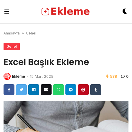
Skip
to
content
Anasayfa
»
Genel
Genel
Excel Başlık Ekleme
Ekleme
-
15 Mart 2025
538
0