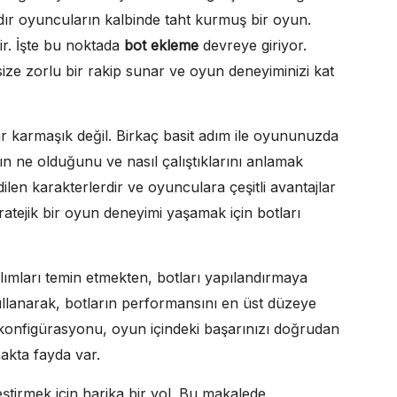
rdır oyuncuların kalbinde taht kurmuş bir oyun.
ir. İşte bu noktada
bot ekleme
devreye giriyor.
ze zorlu bir rakip sunar ve oyun deneyiminizi kat
r karmaşık değil. Birkaç basit adım ile oyununuzda
ların ne olduğunu ve nasıl çalıştıklarını anlamak
dilen karakterlerdir ve oyunculara çeşitli avantajlar
tratejik bir oyun deneyimi yaşamak için botları
ılımları temin etmekten, botları yapılandırmaya
ullanarak, botların performansını en üst düzeye
e konfigürasyonu, oyun içindeki başarınızı doğrudan
makta fayda var.
ştirmek için harika bir yol. Bu makalede