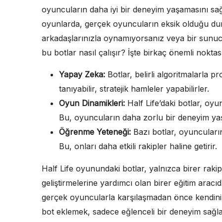
oyuncuların daha iyi bir deneyim yaşamasını sağl
oyunlarda, gerçek oyuncuların eksik olduğu dur
arkadaşlarınızla oynamıyorsanız veya bir sunucu 
bu botlar nasıl çalışır? İşte birkaç önemli noktası
Yapay Zeka:
Botlar, belirli algoritmalarla 
tanıyabilir, stratejik hamleler yapabilirler.
Oyun Dinamikleri:
Half Life’daki botlar, oy
Bu, oyuncuların daha zorlu bir deneyim ya
Öğrenme Yeteneği:
Bazı botlar, oyuncuların 
Bu, onları daha etkili rakipler haline getirir.
Half Life oyunundaki botlar, yalnızca birer raki
geliştirmelerine yardımcı olan birer eğitim aracıdı
gerçek oyuncularla karşılaşmadan önce kendinizi g
bot eklemek, sadece eğlenceli bir deneyim sa