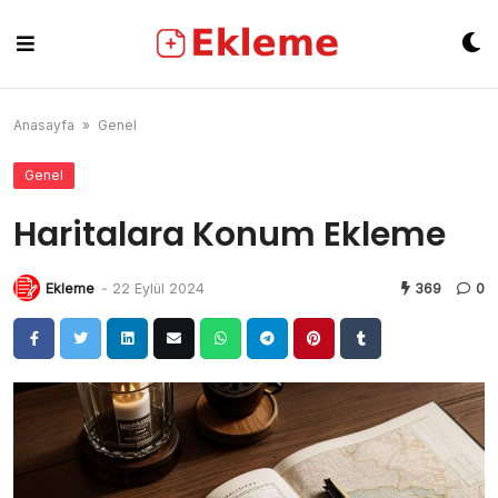
Skip
to
content
Anasayfa
»
Genel
Genel
Haritalara Konum Ekleme
Ekleme
-
22 Eylül 2024
369
0