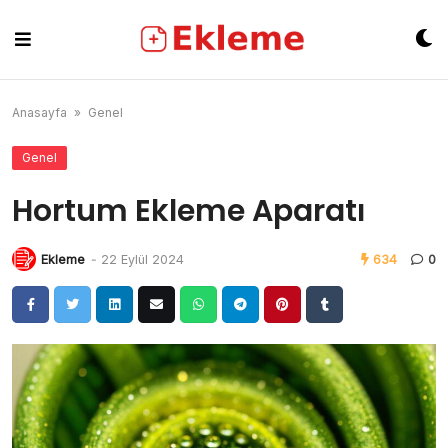
Skip
to
content
Anasayfa
»
Genel
Genel
Hortum Ekleme Aparatı
Ekleme
-
22 Eylül 2024
634
0