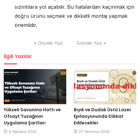
sızıntılara yol açabilir. Bu hatalardan kaçınmak için
doğru ürünü seçmek ve dikkatli montaj yapmak
önemlidir.
Yazı
« Önceki Yazı
Sonraki Yazı »
gezinmesi
İlgili Yazılar
Yüksek Savunma Hattı ve
Bıyık ve Dudak Üstü Lazer
Ofsayt Tuzağının
Epilasyonunda Dikkat
Uygulama Şartları
Edilecekler
6 Ağustos 2026
27 Temmuz 2026