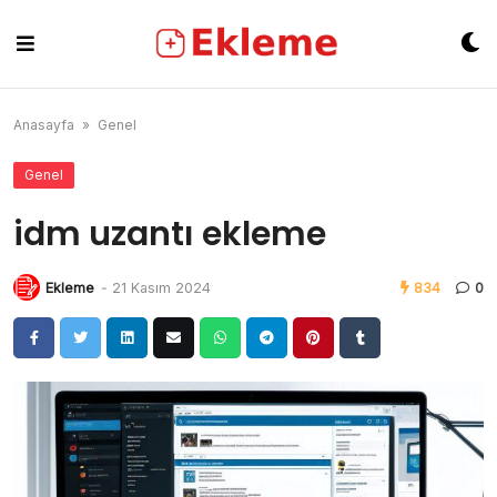
Skip
to
content
Anasayfa
»
Genel
Genel
idm uzantı ekleme
Ekleme
-
21 Kasım 2024
834
0