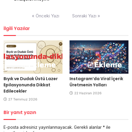
Yazı
« Önceki Yazı
Sonraki Yazı »
gezinmesi
İlgili Yazılar
Bıyık ve Dudak Üstü Lazer
Instagram’da Viral İçerik
Epilasyonunda Dikkat
Üretmenin Yolları
Edilecekler
22 Haziran 2026
27 Temmuz 2026
Bir yanıt yazın
E-posta adresiniz yayınlanmayacak.
Gerekli alanlar
*
ile