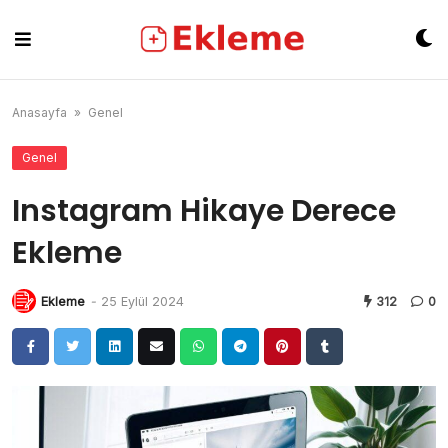
Skip
to
content
Anasayfa
»
Genel
Genel
Instagram Hikaye Derece
Ekleme
Ekleme
-
25 Eylül 2024
312
0