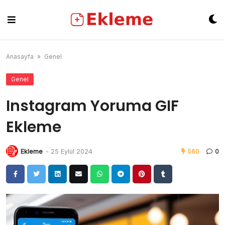
Skip
to
content
Anasayfa
»
Genel
Genel
Instagram Yoruma GIF
Ekleme
Ekleme
-
25 Eylül 2024
560
0