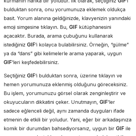
kurmanın harika bir yoludur. İlk olarak, seçtiğiniz
GIF
‘i
bulduktan sonra, onu yorumunuza eklemek oldukça
basit. Yorum alanına geldiğinizde, klavyenizin yanındaki
emoji simgesine tıklayın. Bu,
GIF
kütüphanesini
açacaktır. Burada, arama çubuğunu kullanarak
istediğiniz
GIF
’i kolayca bulabilirsiniz. Örneğin, “gülme”
ya da “dans” gibi kelimelerle arama yaparak, uygun
GIF
’leri keşfedebilirsiniz.
Seçtiğiniz
GIF
‘i bulduktan sonra, üzerine tıklayın ve
hemen yorumunuza eklenmiş olduğunu göreceksiniz.
Bu işlem, yorumunuzu görsel olarak zenginleştirir ve
okuyucuların dikkatini çeker. Unutmayın,
GIF
’ler
sadece eğlenceli değil, aynı zamanda duyguları ifade
etmenin de etkili bir yoludur. Yani, eğer bir arkadaşınıza
komik bir durumdan bahsediyorsanız, uygun bir
GIF
ile