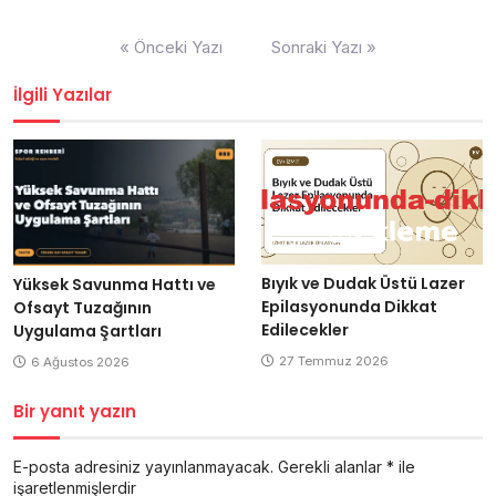
Yazı
« Önceki Yazı
Sonraki Yazı »
gezinmesi
İlgili Yazılar
Bıyık ve Dudak Üstü Lazer
Yüksek Savunma Hattı ve
Epilasyonunda Dikkat
Ofsayt Tuzağının
Edilecekler
Uygulama Şartları
27 Temmuz 2026
6 Ağustos 2026
Bir yanıt yazın
E-posta adresiniz yayınlanmayacak.
Gerekli alanlar
*
ile
işaretlenmişlerdir