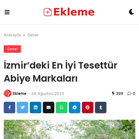
Skip
to
content
Anasayfa
»
Genel
Genel
İzmir’deki En İyi Tesettür
Abiye Markaları
Ekleme
-
26 Ağustos 2025
399
0