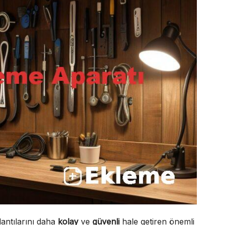
antılarını daha
kolay
ve
güvenli
hale getiren önemli