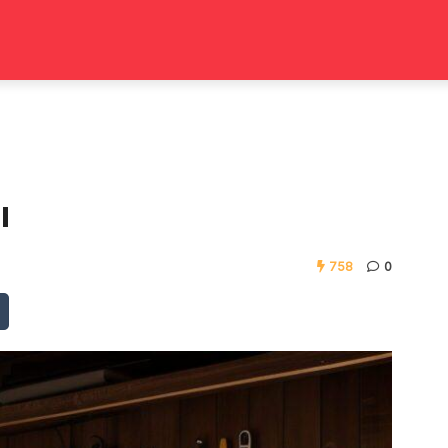
ı
758
0