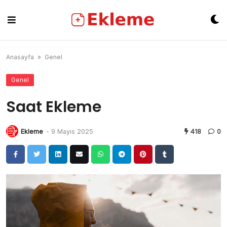
Skip
to
content
Anasayfa
»
Genel
Genel
Saat Ekleme
Ekleme
-
9 Mayıs 2025
418
0