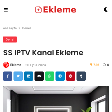
Skip
to
content
Anasayfa
»
Genel
Genel
SS IPTV Kanal Ekleme
Ekleme
-
28 Eylül 2024
736
0