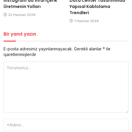
Data Center Tasarımında
Instagram’da Viral İçerik
Yapısal Kablolama
Üretmenin Yolları
Trendleri
22 Haziran 2026
1 Haziran 2026
Bir yanıt yazın
E-posta adresiniz yayınlanmayacak.
Gerekli alanlar
*
ile
işaretlenmişlerdir